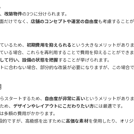
。
、
改築物件
の3つに分けられます。
面だけでなく、
店舗のコンセプトや運営の自由度
も考慮することが
ているため、
初期費用を抑えられる
という大きなメリットがあり
ている場合、これらを再利用することで費用を抑えることができま
して行い、設備の状態を把握
することが挙げられます。
トに合わない場合、部分的な改装が必要になりますが、この場合
用
らスタートするため、
自由度が非常に高い
というメリットがあり
ため、
デザインやレイアウトにこだわりたい方
には最適です。
は多額の費用がかかります。
般的ですが、高級感を出すために
高価な素材
を使用したり、オリジ