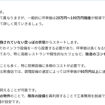
す。
て異なりますが、一般的に坪単価は
20万円～100万円程度
が相場で
て詳しく見ていきましょう。
施されていない空っぽの状態
からスタートします。
てのインフラ設備を一から設置する必要があり、坪単価は高くなる
ており、特に高級レストランや個性的なカフェなど、
独自のコン
ことも多く、特に厨房設備に多額のコストが必要です。
る飲食店では、調理設備の選定によっては坪単価が
60万円以上
に
抑えることが可能です。
の物件
のことで、
既存の設備
を再利用することで工事費用を削減で
円
が目安です。