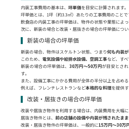
内装工事費用の基本は、
坪単価
を目安に計算されます。
坪単価とは、1坪（約3.3㎡）あたりの工事費用のことで
飲食店の内装工事の坪単価は、物件の状態や業態によっ
次に、新装の場合と改装・居抜きの場合の坪単価につい
新装の場合の坪単価
新装の場合、物件はスケルトン状態、つまり
何も内装が
このため、
電気設備や給排水設備、空調工事
など、すべ
新装の場合の坪単価は、
30万円～50万円
が目安とされ
す。
また、設備工事にかかる費用が全体の半分以上を占める
例えば、フレンチレストランなど
本格的な料理
を提供す
改装・居抜きの場合の坪単価
改装や居抜き物件を利用する場合は、内装費用を大幅に
居抜き物件とは、
前の店舗の設備や内装が残されたまま
改装・居抜き物件の坪単価は、一般的に
15万円～30万