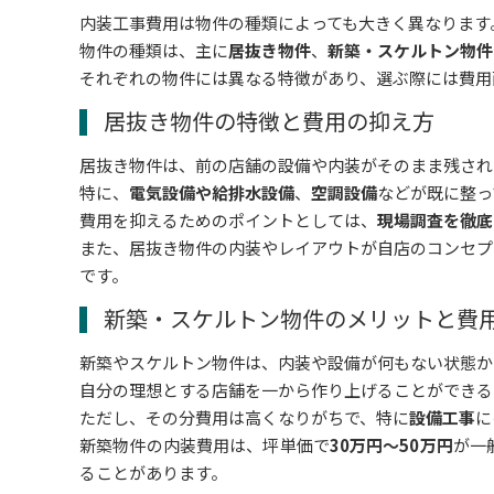
内装工事費用は物件の種類によっても大きく異なります
物件の種類は、主に
居抜き物件
、
新築・スケルトン物件
それぞれの物件には異なる特徴があり、選ぶ際には費用
居抜き物件の特徴と費用の抑え方
居抜き物件は、前の店舗の設備や内装がそのまま残され
特に、
電気設備や給排水設備
、
空調設備
などが既に整っ
費用を抑えるためのポイントとしては、
現場調査を徹底
また、居抜き物件の内装やレイアウトが自店のコンセプ
です。
新築・スケルトン物件のメリットと費
新築やスケルトン物件は、内装や設備が何もない状態か
自分の理想とする店舗を一から作り上げることができる
ただし、その分費用は高くなりがちで、特に
設備工事
に
新築物件の内装費用は、坪単価で
30万円～50万円
が一
ることがあります。