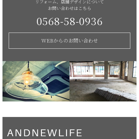
リフォーム、店舗デザインについて
お問い合わせはこちら
0568-58-0936
WEBからのお問い合わせ